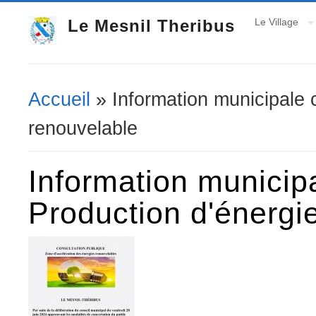
Le Mesnil Theribus
Le Village
Accueil
» Information municipale 
Vous êtes ici
renouvelable
Information municip
Production d'énergi